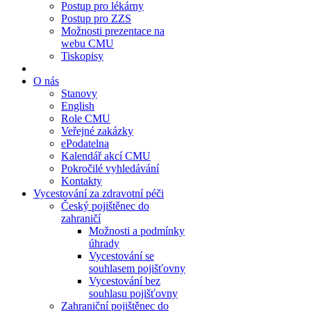
Postup pro lékárny
Postup pro ZZS
Možnosti prezentace na
webu CMU
Tiskopisy
O nás
Stanovy
English
Role CMU
Veřejné zakázky
ePodatelna
Kalendář akcí CMU
Pokročilé vyhledávání
Kontakty
Vycestování za zdravotní péči
Český pojištěnec do
zahraničí
Možnosti a podmínky
úhrady
Vycestování se
souhlasem pojišťovny
Vycestování bez
souhlasu pojišťovny
Zahraniční pojištěnec do