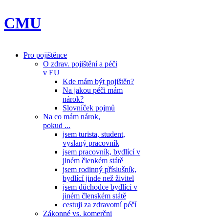
CMU
Pro pojištěnce
O zdrav. pojištění a péči
v EU
Kde mám být pojištěn?
Na jakou péči mám
nárok?
Slovníček pojmů
Na co mám nárok,
pokud ...
jsem turista, student,
vyslaný pracovník
jsem pracovník, bydlící v
jiném členkém státě
jsem rodinný příslušník,
bydlící jinde než živitel
jsem důchodce bydlící v
jiném členském státě
cestuji za zdravotní péčí
Zákonné vs. komerčni