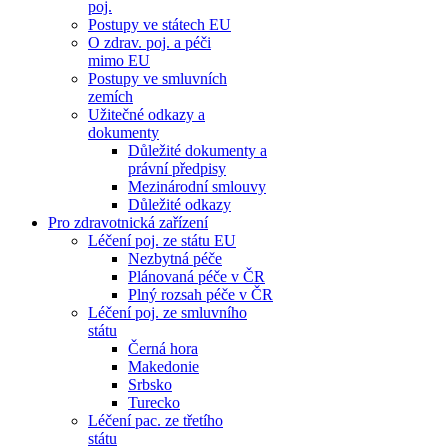
poj.
Postupy ve státech EU
O zdrav. poj. a péči
mimo EU
Postupy ve smluvních
zemích
Užitečné odkazy a
dokumenty
Důležité dokumenty a
právní předpisy
Mezinárodní smlouvy
Důležité odkazy
Pro zdravotnická zařízení
Léčení poj. ze státu EU
Nezbytná péče
Plánovaná péče v ČR
Plný rozsah péče v ČR
Léčení poj. ze smluvního
státu
Černá hora
Makedonie
Srbsko
Turecko
Léčení pac. ze třetího
státu