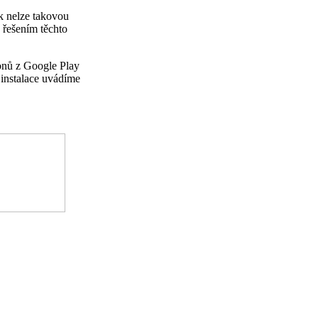
k nelze takovou
řešením těchto
onů z Google Play
instalace uvádíme