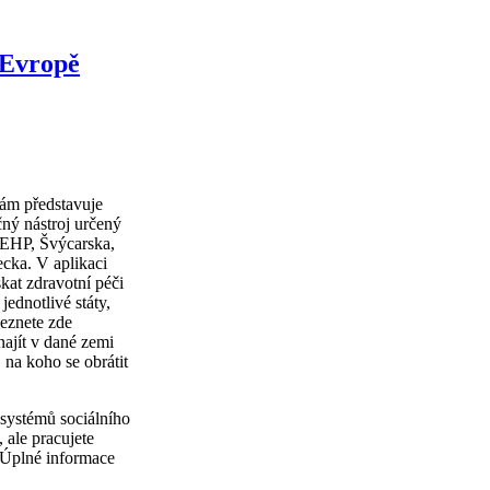
 Evropě
ám představuje
ečný nástroj určený
, EHP, Švýcarska,
cka. V aplikaci
kat zdravotní péči
jednotlivé státy,
leznete zde
najít v dané zemi
 na koho se obrátit
 systémů sociálního
 ale pracujete
 Úplné informace