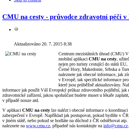
CMU na cesty - průvodce zdravotní péčí v
Aktualizováno 20. 7. 2015 8:38
Centrum mezistátních úhrad (CMU) V
mobilní aplikaci
CMU na cesty
, užit
nejen pro turisty cestující do států EU
Černé Hory, Makedonie, Srbska a Ture
naleznete jak obecné informace, jak zís
v Evropě, tak specifické informace pro 
které jsou průběžně aktualizovány. Na
informace jak použít Váš Evropský průkaz zdravotního pojištění, jak 
zdravotnické zařízení, jakou spoluúčast budete muset u lékaře zaplatit,
v případě nouze atd.
V aplikaci
CMU na cesty
lze nalézt i obecné informace o koordinaci
zabezpečení v Evropě. Například jak postupovat, pokud bydlíte v ČR,
v jiném státě, nebo pokud se hodláte na důchod z ČR odstěhovat atp.
naleznete na
www.cmu.cz
, případně nás kontaktujte na
info@cmu.cz
.