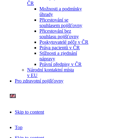
ČR
Možnosti a podmínky
úhrady
Přicestování se
souhlasem pojišťovny
Přicestování bez
souhlasu pojišťovny
Poskytovatelé péče v ČR
Práva pacientů v ČR
Stížnosti a zjednání
nápravy
Právní předpisy v ČR
Národní kontaktní místa
v EU
Pro zdravotní pojišťovny
Skip to content
Top
Skip to content