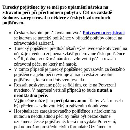
Turecký pojištěnec by se měl pro uplatnění nároku na
zdravotní péči při přechodném pobytu v ČR na základě
Smlouvy zaregistrovat u některé z českých zdravotních
pojišťoven.
Česká zdravotní pojišťovna mu vydá
Potvrzení o registraci
,
se kterým se turecký pojištěnec v případě potřeby obrací na
zdravotnické zařízení.
Turecký pojištěnec předloží lékaři výše uvedené Potvrzení, na
němž je uvedeno zejména zvlášť generované číslo pojištěnce
v ČR, doba, po níž má nárok na zdravotní péči a rozsah
zdravotní péče, na který má nárok.
V tomto případě je turecký pojištěnec považován za českého
pojištěnce a jeho péči reviduje a hradí česká zdravotní
pojišťovna, která mu Potvrzení vydala.
Rozsah poskytované péče se řídí tím, co je na Potvrzení
uvedeno. V naprosté většině případů to bude
nutná a
neodkladná péče
.
Výjimečně může jít o
péči plánovanou
. Ta by však musela
být předem se zdravotnickým zařízením domluvena.
Hospitalizace zaregistrovaného pojištěnce s nárokem na
nutnou a neodkladnou péči by měla být bezodkladně
oznámena české pojišťovně, která mu vydala Potvrzení,
pokud možno prostřednictvím formuláře Oznámení o