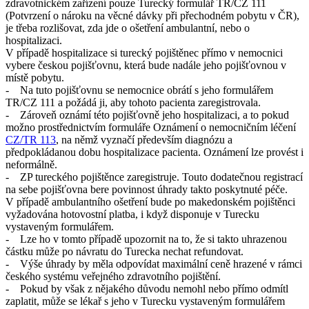
zdravotnickém zařízení pouze Turecký formulář TR/CZ 111
(Potvrzení o nároku na věcné dávky při přechodném pobytu v ČR),
je třeba rozlišovat, zda jde o ošetření ambulantní, nebo o
hospitalizaci.
V případě hospitalizace si turecký pojištěnec přímo v nemocnici
vybere českou pojišťovnu, která bude nadále jeho pojišťovnou v
místě pobytu.
- Na tuto pojišťovnu se nemocnice obrátí s jeho formulářem
TR/CZ 111 a požádá ji, aby tohoto pacienta zaregistrovala.
- Zároveň oznámí této pojišťovně jeho hospitalizaci, a to pokud
možno prostřednictvím formuláře Oznámení o nemocničním léčení
CZ/TR 113
, na němž vyznačí především diagnózu a
předpokládanou dobu hospitalizace pacienta. Oznámení lze provést i
neformálně.
- ZP tureckého pojištěnce zaregistruje. Touto dodatečnou registrací
na sebe pojišťovna bere povinnost úhrady takto poskytnuté péče.
V případě ambulantního ošetření bude po makedonském pojištěnci
vyžadována hotovostní platba, i když disponuje v Turecku
vystaveným formulářem.
- Lze ho v tomto případě upozornit na to, že si takto uhrazenou
částku může po návratu do Turecka nechat refundovat.
- Výše úhrady by měla odpovídat maximální ceně hrazené v rámci
českého systému veřejného zdravotního pojištění.
- Pokud by však z nějakého důvodu nemohl nebo přímo odmítl
zaplatit, může se lékař s jeho v Turecku vystaveným formulářem