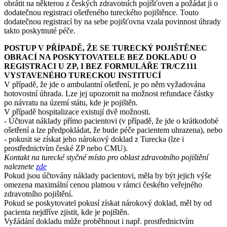
obrátit na některou z českých zdravotních pojišťoven a požádat ji o
dodatečnou registraci ošetřeného tureckého pojištěnce. Touto
dodatečnou registrací by na sebe pojišťovna vzala povinnost úhrady
takto poskytnuté péče.
POSTUP V PŘÍPADĚ, ŽE SE TURECKÝ POJIŠTĚNEC
OBRACÍ NA POSKYTOVATELE BEZ DOKLADU O
REGISTRACI U ZP, I BEZ FORMULÁŘE TR/CZ111
VYSTAVENÉHO TURECKOU INSTITUCÍ
V případě, že jde o ambulantní ošetření, je po něm vyžadována
hotovostní úhrada. Lze jej upozornit na možnost refundace částky
po návratu na území státu, kde je pojištěn.
V případě hospitalizace existují dvě možnosti.
- Účtovat náklady přímo pacientovi (v případě, že jde o krátkodobé
ošetření a lze předpokládat, že bude péče pacientem uhrazena), nebo
- pokusit se získat jeho nárokový doklad z Turecka (lze i
prostřednictvím české ZP nebo CMU).
Kontakt na turecké styčné místo pro oblast zdravotního pojištění
naleznete
zde
Pokud jsou účtovány náklady pacientovi, měla by být jejich výše
omezena maximální cenou platnou v rámci českého veřejného
zdravotního pojištění.
Pokud se poskytovatel pokusí získat nárokový doklad, měl by od
pacienta nejdříve zjistit, kde je pojištěn.
Vyžádání dokladu může proběhnout i např. prostřednictvím