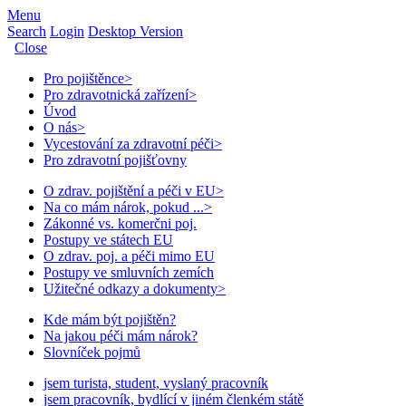
Menu
Search
Login
Desktop Version
Close
Pro pojištěnce
>
Pro zdravotnická zařízení
>
Úvod
O nás
>
Vycestování za zdravotní péči
>
Pro zdravotní pojišťovny
O zdrav. pojištění a péči v EU
>
Na co mám nárok, pokud ...
>
Zákonné vs. komerčni poj.
Postupy ve státech EU
O zdrav. poj. a péči mimo EU
Postupy ve smluvních zemích
Užitečné odkazy a dokumenty
>
Kde mám být pojištěn?
Na jakou péči mám nárok?
Slovníček pojmů
jsem turista, student, vyslaný pracovník
jsem pracovník, bydlící v jiném členkém státě