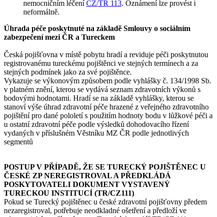
nemocničním léčení
CZ/TR 113
. Oznámení lze provést i
neformálně.
Úhrada péče poskytnuté na základě Smlouvy o sociálním
zabezpečení mezi ČR a Tureckem
Česká pojišťovna v místě pobytu hradí a reviduje péči poskytnutou
registrovanému tureckému pojištěnci ve stejných termínech a za
stejných podmínek jako za své pojištěnce.
Vykazuje se výkonovým způsobem podle vyhlášky č. 134/1998 Sb.
v platném znění, kterou se vydává seznam zdravotních výkonů s
bodovými hodnotami. Hradí se na základě vyhlášky, kterou se
stanoví výše úhrad zdravotní péče hrazené z veřejného zdravotního
pojištění pro dané pololetí s použitím hodnoty bodu v lůžkové péči a
u ostatní zdravotní péče podle výsledků dohodovacího řízení
vydaných v příslušném Věstníku MZ ČR podle jednotlivých
segmentů
POSTUP V PŘÍPADĚ, ŽE SE TURECKÝ POJIŠTĚNEC U
ČESKÉ ZP NEREGISTROVAL A PŘEDKLÁDÁ
POSKYTOVATELI DOKUMENT VYSTAVENÝ
TURECKOU INSTITUCÍ (TR/CZ111)
Pokud se Turecký pojištěnec u české zdravotní pojišťovny předem
nezaregistroval, potřebuje neodkladné ošetření a předloží ve