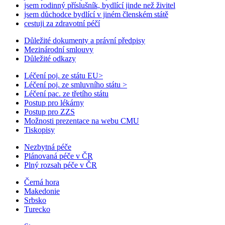
jsem rodinný příslušník, bydlící jinde než živitel
jsem důchodce bydlící v jiném členském státě
cestuji za zdravotní péčí
Důležité dokumenty a právní předpisy
Mezinárodní smlouvy
Důležité odkazy
Léčení poj. ze státu EU
>
Léčení poj. ze smluvního státu
>
Léčení pac. ze třetího státu
Postup pro lékárny
Postup pro ZZS
Možnosti prezentace na webu CMU
Tiskopisy
Nezbytná péče
Plánovaná péče v ČR
Plný rozsah péče v ČR
Černá hora
Makedonie
Srbsko
Turecko