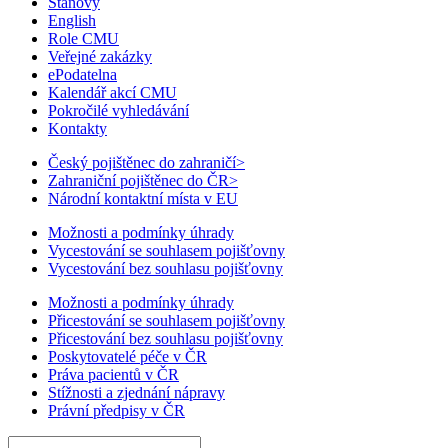
Stanovy
English
Role CMU
Veřejné zakázky
ePodatelna
Kalendář akcí CMU
Pokročilé vyhledávání
Kontakty
Český pojištěnec do zahraničí
>
Zahraniční pojištěnec do ČR
>
Národní kontaktní místa v EU
Možnosti a podmínky úhrady
Vycestování se souhlasem pojišťovny
Vycestování bez souhlasu pojišťovny
Možnosti a podmínky úhrady
Přicestování se souhlasem pojišťovny
Přicestování bez souhlasu pojišťovny
Poskytovatelé péče v ČR
Práva pacientů v ČR
Stížnosti a zjednání nápravy
Právní předpisy v ČR