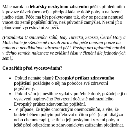
Máte nárok na
lékařsky nezbytnou zdravotní péči
s přihlédnutím
k povaze dávek (nemoci) a předpokládané době pobytu na území
jiného státu. Péče má být poskytována tak, aby se pacient nemusel
vracet do země pojištění dříve, než původně zamýšlel. Nesmí jít o
plánované vycestování za péčí.
(Poznámka U smluvních států, tedy Turecka, Srbska, Černé Hory a
Makedonie je všeobecně rozsah zdravotní péče omezen pouze na
nutnou a neodkladnou zdravotní péči. Postup pro uplatnění nároků
v těchto zemích naleznete ve zvláštní části v členění dle jednotlivých
zemí.)
Co zařídit před vycestováním?
Pokud nemáte platný
Evropský průkaz zdravotního
pojištění
, požádejte o něj na pobočce své zdravotní
pojišťovny.
Pokud vám jej nestihne vydat v potřebné době, požádejte ji o
vystavení papírového Potvrzení dočasně nahrazujícího
Evropský průkaz zdravotního pojištění.
V případě, že trpíte chronickým onemocněním, a víte, že
budete během pobytu potřebovat určitou péči (např. dialýzu
nebo chemoterapii), je třeba její poskytnutí v zemi pobytu
ještě před odjezdem se zdravotnickým zařízením předjednat.