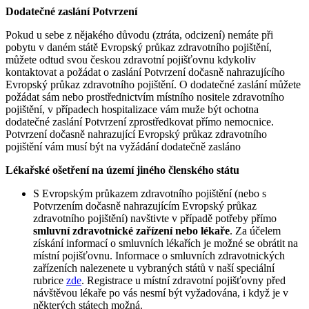
Dodatečné zaslání Potvrzení
Pokud u sebe z nějakého důvodu (ztráta, odcizení) nemáte při
pobytu v daném státě Evropský průkaz zdravotního pojištění,
můžete odtud svou českou zdravotní pojišťovnu kdykoliv
kontaktovat a požádat o zaslání Potvrzení dočasně nahrazujícího
Evropský průkaz zdravotního pojištění. O dodatečné zaslání můžete
požádat sám nebo prostřednictvím místního nositele zdravotního
pojištění, v případech hospitalizace vám muže být ochotna
dodatečné zaslání Potvrzení zprostředkovat přímo nemocnice.
Potvrzení dočasně nahrazující Evropský průkaz zdravotního
pojištění vám musí být na vyžádání dodatečně zasláno
Lékařské ošetření na území jiného členského státu
S Evropským průkazem zdravotního pojištění (nebo s
Potvrzením dočasně nahrazujícím Evropský průkaz
zdravotního pojištění) navštivte v případě potřeby přímo
smluvní zdravotnické zařízení nebo lékaře
. Za účelem
získání informací o smluvních lékařích je možné se obrátit na
místní pojišťovnu. Informace o smluvních zdravotnických
zařízeních nalezenete u vybraných států v naší speciální
rubrice
zde
. Registrace u místní zdravotní pojišťovny před
návštěvou lékaře po vás nesmí být vyžadována, i když je v
některých státech možná.