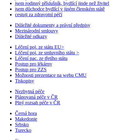
jsem rodinný příslušník, bydlící jinde než živitel
jsem důchodce bydlící v jiném členském státě
cestuji za zdravotní péčí
Důležité dokumenty a právní předpisy
Mezinárodní smlouvy
Důležité odkazy
Léčení poj. ze státu EU
>
Léčení poj. ze smluvního státu
>
Léčení pac. ze třetího státu
Postup pro lékárny
Postup pro ZZS
Možnosti prezentace na webu CMU
Tiskopisy
Nezbytná péče
Plánovaná péče v ČR
Plný rozsah péče v ČR
Černá hora
Makedonie
Srbsko
Turecko