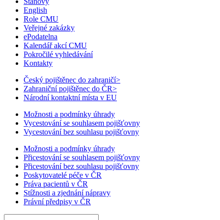
Stanovy
English
Role CMU
Veřejné zakázky
ePodatelna
Kalendář akcí CMU
Pokročilé vyhledávání
Kontakty
Český pojištěnec do zahraničí
>
Zahraniční pojištěnec do ČR
>
Národní kontaktní místa v EU
Možnosti a podmínky úhrady
Vycestování se souhlasem pojišťovny
Vycestování bez souhlasu pojišťovny
Možnosti a podmínky úhrady
Přicestování se souhlasem pojišťovny
Přicestování bez souhlasu pojišťovny
Poskytovatelé péče v ČR
Práva pacientů v ČR
Stížnosti a zjednání nápravy
Právní předpisy v ČR