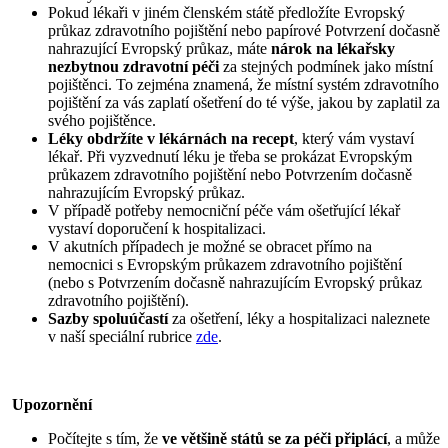
Pokud lékaři v jiném členském státě předložíte Evropský
průkaz zdravotního pojištění nebo papírové Potvrzení dočasně
nahrazující Evropský průkaz, máte
nárok na lékařsky
nezbytnou zdravotní péči
za stejných podmínek jako místní
pojištěnci. To zejména znamená, že místní systém zdravotního
pojištění za vás zaplatí ošetření do té výše, jakou by zaplatil za
svého pojištěnce.
Léky obdržíte v lékárnách na recept
, který vám vystaví
lékař. Při vyzvednutí léku je třeba se prokázat Evropským
průkazem zdravotního pojištění nebo Potvrzením dočasně
nahrazujícím Evropský průkaz.
V případě potřeby nemocniční péče vám ošetřující lékař
vystaví doporučení k hospitalizaci.
V akutních případech je možné se obracet přímo na
nemocnici s Evropským průkazem zdravotního pojištění
(nebo s Potvrzením dočasně nahrazujícím Evropský průkaz
zdravotního pojištění).
Sazby spoluúčastí
za ošetření, léky a hospitalizaci naleznete
v naší speciální rubrice
zde
.
Upozornění
Počítejte s tím, že
ve většině států se za péči připlácí
, a může