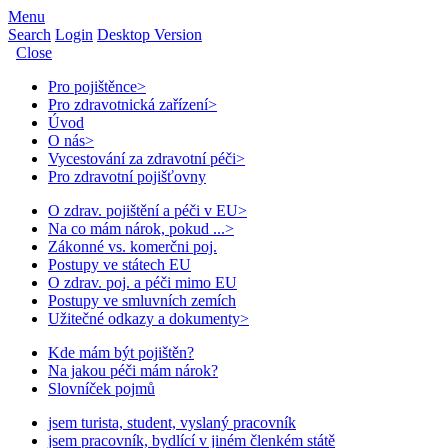
Menu
Search
Login
Desktop Version
Close
Pro pojištěnce
>
Pro zdravotnická zařízení
>
Úvod
O nás
>
Vycestování za zdravotní péči
>
Pro zdravotní pojišťovny
O zdrav. pojištění a péči v EU
>
Na co mám nárok, pokud ...
>
Zákonné vs. komerčni poj.
Postupy ve státech EU
O zdrav. poj. a péči mimo EU
Postupy ve smluvních zemích
Užitečné odkazy a dokumenty
>
Kde mám být pojištěn?
Na jakou péči mám nárok?
Slovníček pojmů
jsem turista, student, vyslaný pracovník
jsem pracovník, bydlící v jiném členkém státě