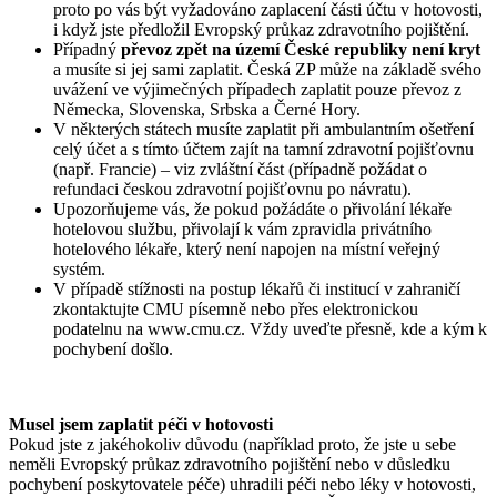
proto po vás být vyžadováno zaplacení části účtu v hotovosti,
i když jste předložil Evropský průkaz zdravotního pojištění.
Případný
převoz zpět na území České republiky není kryt
a musíte si jej sami zaplatit. Česká ZP může na základě svého
uvážení ve výjimečných případech zaplatit pouze převoz z
Německa, Slovenska, Srbska a Černé Hory.
V některých státech musíte zaplatit při ambulantním ošetření
celý účet a s tímto účtem zajít na tamní zdravotní pojišťovnu
(např. Francie) – viz zvláštní část (případně požádat o
refundaci českou zdravotní pojišťovnu po návratu).
Upozorňujeme vás, že pokud požádáte o přivolání lékaře
hotelovou službu, přivolají k vám zpravidla privátního
hotelového lékaře, který není napojen na místní veřejný
systém.
V případě stížnosti na postup lékařů či institucí v zahraničí
zkontaktujte CMU písemně nebo přes elektronickou
podatelnu na www.cmu.cz. Vždy uveďte přesně, kde a kým k
pochybení došlo.
Musel jsem zaplatit péči v hotovosti
Pokud jste z jakéhokoliv důvodu (například proto, že jste u sebe
neměli Evropský průkaz zdravotního pojištění nebo v důsledku
pochybení poskytovatele péče) uhradili péči nebo léky v hotovosti,