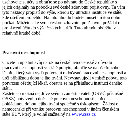
uschovejte si účty a obraťte se po návratu do České republiky s
jejich originály na pobočku své české zdravotní pojišťovny. Ta vám
tyto náklady proplatí do výše, kterou by uhradila instituce ve státě,
kde ošetření proběhlo. Na tuto úhradu budete muset určitou dobu
počkat. Můžete také svou českou zdravotní pojišťovnu požádat o
proplacení účtu do výše českých tarifů. Tuto úhradu obdržíte v
relativně krátké době.
Pracovní neschopnost
Chcete-li uplatnit svůj nárok na české nemocenské z důvodu
pracovní neschopnosti ve státě pobytu, obraťte se na ošetřujícího
lékaře, který vám vydá potvrzení o dočasné pracovní neschopnosti a
určí přibližnou dobu jejího trvání. Nevystavuje-li v místě pobytu toto
potvrzení ošetřující lékař, obraťte se na příslušnou instituci daného
státu.
Zašlete co možná nejdříve svému zaměstnavateli (OSVČ příslušné
OSSZ) potvrzení o dočasné pracovní neschopnosti s před
pokládanou dobou jejího trvání společně s tiskopisem „Žádost o
nemocenské při vzniku pracovní neschopnosti v jiném členském
státě EU“, který je volně stažitelný na
www.cssz.cz