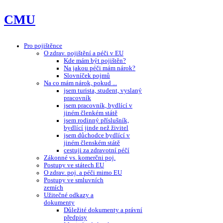
CMU
Pro pojištěnce
O zdrav. pojištění a péči v EU
Kde mám být pojištěn?
Na jakou péči mám nárok?
Slovníček pojmů
Na co mám nárok, pokud ...
jsem turista, student, vyslaný
pracovník
jsem pracovník, bydlící v
jiném členkém státě
jsem rodinný příslušník,
bydlící jinde než živitel
jsem důchodce bydlící v
jiném členském státě
cestuji za zdravotní péčí
Zákonné vs. komerčni poj.
Postupy ve státech EU
O zdrav. poj. a péči mimo EU
Postupy ve smluvních
zemích
Užitečné odkazy a
dokumenty
Důležité dokumenty a právní
předpisy