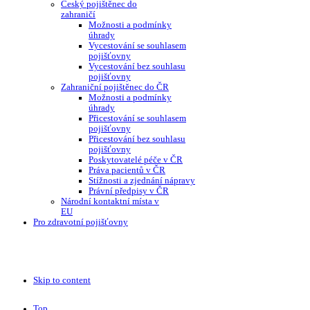
Český pojištěnec do
zahraničí
Možnosti a podmínky
úhrady
Vycestování se souhlasem
pojišťovny
Vycestování bez souhlasu
pojišťovny
Zahraniční pojištěnec do ČR
Možnosti a podmínky
úhrady
Přicestování se souhlasem
pojišťovny
Přicestování bez souhlasu
pojišťovny
Poskytovatelé péče v ČR
Práva pacientů v ČR
Stížnosti a zjednání nápravy
Právní předpisy v ČR
Národní kontaktní místa v
EU
Pro zdravotní pojišťovny
Skip to content
Top