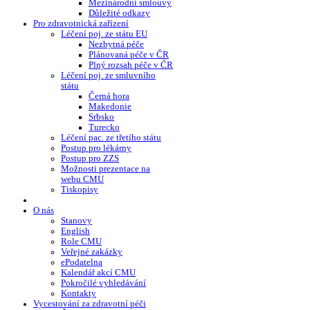
Mezinárodní smlouvy
Důležité odkazy
Pro zdravotnická zařízení
Léčení poj. ze státu EU
Nezbytná péče
Plánovaná péče v ČR
Plný rozsah péče v ČR
Léčení poj. ze smluvního
státu
Černá hora
Makedonie
Srbsko
Turecko
Léčení pac. ze třetího státu
Postup pro lékárny
Postup pro ZZS
Možnosti prezentace na
webu CMU
Tiskopisy
O nás
Stanovy
English
Role CMU
Veřejné zakázky
ePodatelna
Kalendář akcí CMU
Pokročilé vyhledávání
Kontakty
Vycestování za zdravotní péči