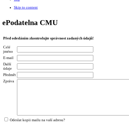
Skip to content
ePodatelna CMU
Před odesláním zkontrolujte správnost zadaných údajů!
Celé
jméno
E-mail
Další
údaje
Předmět
Zpráva
Odeslat kopii mailu na vaší adresu?