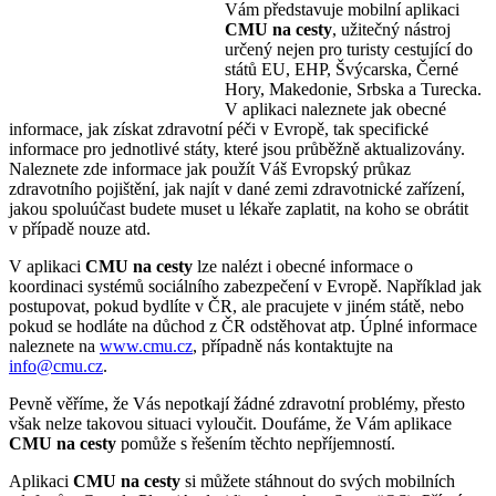
Vám představuje mobilní aplikaci
CMU na cesty
, užitečný nástroj
určený nejen pro turisty cestující do
států EU, EHP, Švýcarska, Černé
Hory, Makedonie, Srbska a Turecka.
V aplikaci naleznete jak obecné
informace, jak získat zdravotní péči v Evropě, tak specifické
informace pro jednotlivé státy, které jsou průběžně aktualizovány.
Naleznete zde informace jak použít Váš Evropský průkaz
zdravotního pojištění, jak najít v dané zemi zdravotnické zařízení,
jakou spoluúčast budete muset u lékaře zaplatit, na koho se obrátit
v případě nouze atd.
V aplikaci
CMU na cesty
lze nalézt i obecné informace o
koordinaci systémů sociálního zabezpečení v Evropě. Například jak
postupovat, pokud bydlíte v ČR, ale pracujete v jiném státě, nebo
pokud se hodláte na důchod z ČR odstěhovat atp. Úplné informace
naleznete na
www.cmu.cz
, případně nás kontaktujte na
info@cmu.cz
.
Pevně věříme, že Vás nepotkají žádné zdravotní problémy, přesto
však nelze takovou situaci vyloučit. Doufáme, že Vám aplikace
CMU na cesty
pomůže s řešením těchto nepříjemností.
Aplikaci
CMU na cesty
si můžete stáhnout do svých mobilních