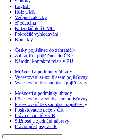
Stanovy
English
Role CMU
Veřejné zakázky
ePodatelna
Kalendář akcí CMU
Pokročilé vyhledávání
Kontakty
Český pojištěnec do zahraničí
>
Zahraniční pojištěnec do ČR
>
Národní kontaktní místa v EU
Možnosti a podmínky úhrady
Vycestování se souhlasem pojišťovny
Vycestování bez souhlasu pojišťovny
Možnosti a podmínky úhrady
Přicestování se souhlasem pojišťovny
Přicestování bez souhlasu pojišťovny
Poskytovatelé péče v ČR
Práva pacientů v ČR
Stížnosti a zjednání nápravy
Právní předpisy v ČR