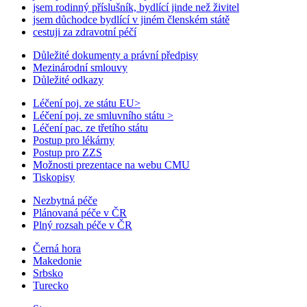
jsem rodinný příslušník, bydlící jinde než živitel
jsem důchodce bydlící v jiném členském státě
cestuji za zdravotní péčí
Důležité dokumenty a právní předpisy
Mezinárodní smlouvy
Důležité odkazy
Léčení poj. ze státu EU
>
Léčení poj. ze smluvního státu
>
Léčení pac. ze třetího státu
Postup pro lékárny
Postup pro ZZS
Možnosti prezentace na webu CMU
Tiskopisy
Nezbytná péče
Plánovaná péče v ČR
Plný rozsah péče v ČR
Černá hora
Makedonie
Srbsko
Turecko