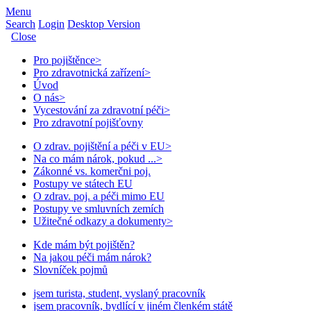
Menu
Search
Login
Desktop Version
Close
Pro pojištěnce
>
Pro zdravotnická zařízení
>
Úvod
O nás
>
Vycestování za zdravotní péči
>
Pro zdravotní pojišťovny
O zdrav. pojištění a péči v EU
>
Na co mám nárok, pokud ...
>
Zákonné vs. komerčni poj.
Postupy ve státech EU
O zdrav. poj. a péči mimo EU
Postupy ve smluvních zemích
Užitečné odkazy a dokumenty
>
Kde mám být pojištěn?
Na jakou péči mám nárok?
Slovníček pojmů
jsem turista, student, vyslaný pracovník
jsem pracovník, bydlící v jiném členkém státě