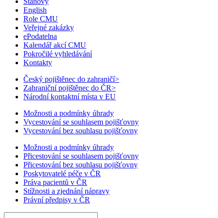
Stanovy
English
Role CMU
Veřejné zakázky
ePodatelna
Kalendář akcí CMU
Pokročilé vyhledávání
Kontakty
Český pojištěnec do zahraničí
>
Zahraniční pojištěnec do ČR
>
Národní kontaktní místa v EU
Možnosti a podmínky úhrady
Vycestování se souhlasem pojišťovny
Vycestování bez souhlasu pojišťovny
Možnosti a podmínky úhrady
Přicestování se souhlasem pojišťovny
Přicestování bez souhlasu pojišťovny
Poskytovatelé péče v ČR
Práva pacientů v ČR
Stížnosti a zjednání nápravy
Právní předpisy v ČR