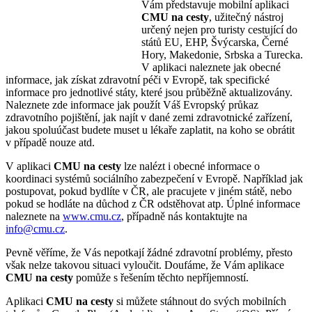
Vám představuje mobilní aplikaci
CMU na cesty
, užitečný nástroj
určený nejen pro turisty cestující do
států EU, EHP, Švýcarska, Černé
Hory, Makedonie, Srbska a Turecka.
V aplikaci naleznete jak obecné
informace, jak získat zdravotní péči v Evropě, tak specifické
informace pro jednotlivé státy, které jsou průběžně aktualizovány.
Naleznete zde informace jak použít Váš Evropský průkaz
zdravotního pojištění, jak najít v dané zemi zdravotnické zařízení,
jakou spoluúčast budete muset u lékaře zaplatit, na koho se obrátit
v případě nouze atd.
V aplikaci
CMU na cesty
lze nalézt i obecné informace o
koordinaci systémů sociálního zabezpečení v Evropě. Například jak
postupovat, pokud bydlíte v ČR, ale pracujete v jiném státě, nebo
pokud se hodláte na důchod z ČR odstěhovat atp. Úplné informace
naleznete na
www.cmu.cz
, případně nás kontaktujte na
info@cmu.cz
.
Pevně věříme, že Vás nepotkají žádné zdravotní problémy, přesto
však nelze takovou situaci vyloučit. Doufáme, že Vám aplikace
CMU na cesty
pomůže s řešením těchto nepříjemností.
Aplikaci
CMU na cesty
si můžete stáhnout do svých mobilních