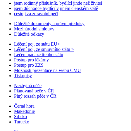
jsem rodinný příslušník, bydlící jinde než živitel
jsem důchodce bydlící v jiném členském státě
cestuji za zdravotní péčí
Důležité dokumenty a právní předpisy
Mezinárodní smlouvy
Důležité odkazy
Léčení poj. ze státu EU
>
Léčení poj. ze smluvního státu
>
Léčení pac. ze třetího státu
Postup pro lékárny
Postup pro ZZS
Možnosti prezentace na webu CMU
Tiskopisy
Nezbytná péče
Plánovaná péče v ČR
Plný rozsah péče v ČR
Černá hora
Makedonie
Srbsko
Turecko