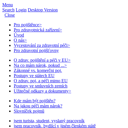
Menu
Search
Login
Desktop Version
Close
Pro pojištěnce
>
Pro zdravotnická zařízení
>
Úvod
O nás
>
Vycestování za zdravotní péči
>
Pro zdravotní pojišťovny
O zdrav. pojištění a péči v EU
>
Na co mám nárok, pokud ...
>
Zákonné vs. komerčni poj.
Postupy ve státech EU
O zdrav. poj. a péči mimo EU
Postupy ve smluvních zemích
Užitečné odkazy a dokumenty
>
Kde mám být pojištěn?
Na jakou péči mám nárok?
Slovníček pojmů
jsem turista, student, vyslaný pracovník
jsem pracovník, bydlící v jiném členkém státě