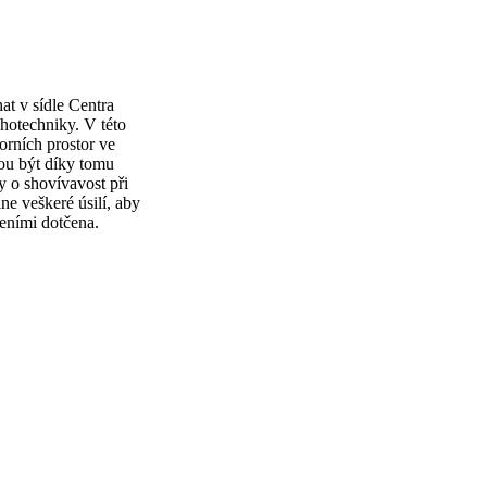
at v sídle Centra
hotechniky. V této
rních prostor ve
ou být díky tomu
 o shovívavost při
 veškeré úsilí, aby
eními dotčena.