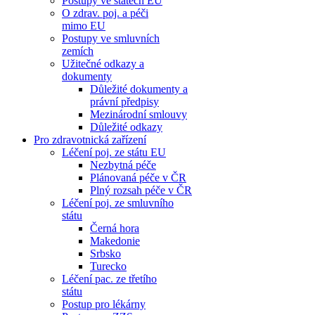
Postupy ve státech EU
O zdrav. poj. a péči
mimo EU
Postupy ve smluvních
zemích
Užitečné odkazy a
dokumenty
Důležité dokumenty a
právní předpisy
Mezinárodní smlouvy
Důležité odkazy
Pro zdravotnická zařízení
Léčení poj. ze státu EU
Nezbytná péče
Plánovaná péče v ČR
Plný rozsah péče v ČR
Léčení poj. ze smluvního
státu
Černá hora
Makedonie
Srbsko
Turecko
Léčení pac. ze třetího
státu
Postup pro lékárny