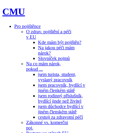
CMU
Pro pojištěnce
O zdrav. pojištění a péči
v EU
Kde mám být pojištěn?
Na jakou péči mám
nárok?
Slovníček pojmů
Na co mám nárok,
pokud ...
jsem turista, student,
vyslaný pracovník
jsem pracovník, bydlící v
jiném členkém státě
jsem rodinný příslušník,
bydlící jinde než živitel
jsem důchodce bydlící v
jiném členském státě
cestuji za zdravotní péčí
Zákonné vs. komerčni
poj.