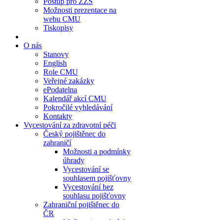
Postup pro ZZS
Možnosti prezentace na
webu CMU
Tiskopisy
O nás
Stanovy
English
Role CMU
Veřejné zakázky
ePodatelna
Kalendář akcí CMU
Pokročilé vyhledávání
Kontakty
Vycestování za zdravotní péči
Český pojištěnec do
zahraničí
Možnosti a podmínky
úhrady
Vycestování se
souhlasem pojišťovny
Vycestování bez
souhlasu pojišťovny
Zahraniční pojištěnec do
ČR