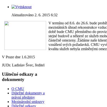
Aktualizováno 2. 6. 2015 6:32
V termínu od 8.6. do 26.6. bude probíh
mezistátních úhrad rekonstrukce vzduc
době bude CMU přemístěno do provizo
stejné budově a některé ze služeb moh
částečně omezeny. Žádáme naše klienty
vznášení svých požadavků. CMU vyvine
kvalita služeb nebyla zmíněnými omez
V Praze dne 1.6.2015
JUDr. Ladislav Švec, ředitel
Užitečné odkazy a
dokumenty
O CMU
Důležité dokumenty a
právní předpisy
Mezinárodní smlouvy
Důležité odkazy