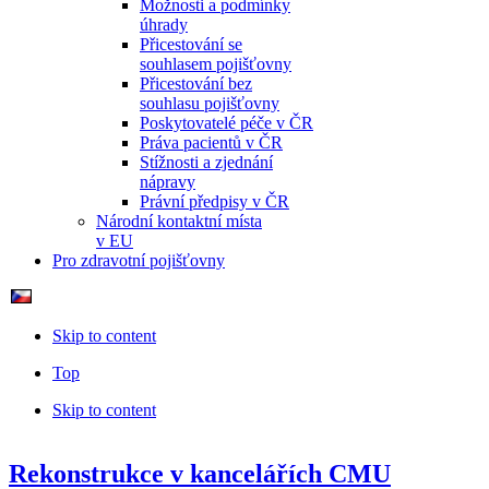
Možnosti a podmínky
úhrady
Přicestování se
souhlasem pojišťovny
Přicestování bez
souhlasu pojišťovny
Poskytovatelé péče v ČR
Práva pacientů v ČR
Stížnosti a zjednání
nápravy
Právní předpisy v ČR
Národní kontaktní místa
v EU
Pro zdravotní pojišťovny
Skip to content
Top
Skip to content
Rekonstrukce v kancelářích CMU