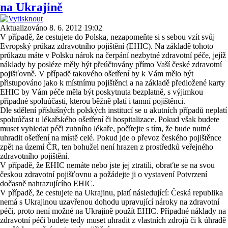
na Ukrajině
Aktualizováno 8. 6. 2012 19:02
V případě, že cestujete do Polska, nezapomeňte si s sebou vzít svůj
Evropský průkaz zdravotního pojištění (EHIC). Na základě tohoto
průkazu máte v Polsku nárok na čerpání nezbytné zdravotní péče, jejíž
náklady by posléze měly být přeúčtovány přímo Vaší české zdravotní
pojišťovně. V případě takového ošetření by k Vám mělo být
přistupováno jako k místnímu pojištěnci a na základě předložené karty
EHIC by Vám péče měla být poskytnuta bezplatně, s výjimkou
případné spoluúčasti, kterou běžně platí i tamní pojištěnci.
Dle sdělení příslušných polských institucí se u akutních případů neplatí
spoluúčast u lékařského ošetření či hospitalizace. Pokud však budete
muset vyhledat péči zubního lékaře, počítejte s tím, že bude nutné
uhradit ošetření na místě celé. Pokud jde o převoz českého pojištěnce
zpět na území ČR, ten bohužel není hrazen z prostředků veřejného
zdravotního pojištění.
V případě, že EHIC nemáte nebo jste jej ztratili, obraťte se na svou
českou zdravotní pojišťovnu a požádejte ji o vystavení Potvrzení
dočasně nahrazujícího EHIC.
V případě, že cestujete na Ukrajinu, platí následující: Česká republika
nemá s Ukrajinou uzavřenou dohodu upravující nároky na zdravotní
péči, proto není možné na Ukrajině použít EHIC. Případné náklady na
zdravotní péči budete tedy muset uhradit z vlastních zdrojů či k úhradě