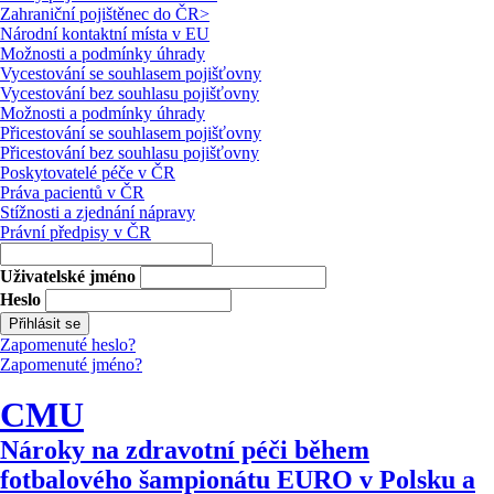
Zahraniční pojištěnec do ČR
>
Národní kontaktní místa v EU
Možnosti a podmínky úhrady
Vycestování se souhlasem pojišťovny
Vycestování bez souhlasu pojišťovny
Možnosti a podmínky úhrady
Přicestování se souhlasem pojišťovny
Přicestování bez souhlasu pojišťovny
Poskytovatelé péče v ČR
Práva pacientů v ČR
Stížnosti a zjednání nápravy
Právní předpisy v ČR
Uživatelské jméno
Heslo
Zapomenuté heslo?
Zapomenuté jméno?
CMU
Nároky na zdravotní péči během
fotbalového šampionátu EURO v Polsku a