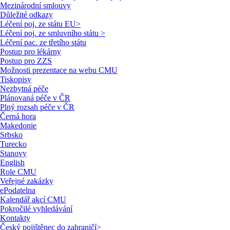
Mezinárodní smlouvy
Důležité odkazy
Léčení poj. ze státu EU
>
Léčení poj. ze smluvního státu
>
Léčení pac. ze třetího státu
Postup pro lékárny
Postup pro ZZS
Možnosti prezentace na webu CMU
Tiskopisy
Nezbytná péče
Plánovaná péče v ČR
Plný rozsah péče v ČR
Černá hora
Makedonie
Srbsko
Turecko
Stanovy
English
Role CMU
Veřejné zakázky
ePodatelna
Kalendář akcí CMU
Pokročilé vyhledávání
Kontakty
Český pojištěnec do zahraničí
>