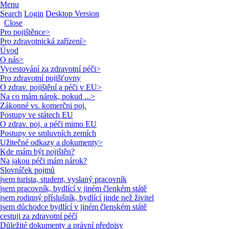
Menu
Search
Login
Desktop Version
Close
Pro pojištěnce
>
Pro zdravotnická zařízení
>
Úvod
O nás
>
Vycestování za zdravotní péči
>
Pro zdravotní pojišťovny
O zdrav. pojištění a péči v EU
>
Na co mám nárok, pokud ...
>
Zákonné vs. komerčni poj.
Postupy ve státech EU
O zdrav. poj. a péči mimo EU
Postupy ve smluvních zemích
Užitečné odkazy a dokumenty
>
Kde mám být pojištěn?
Na jakou péči mám nárok?
Slovníček pojmů
jsem turista, student, vyslaný pracovník
jsem pracovník, bydlící v jiném členkém státě
jsem rodinný příslušník, bydlící jinde než živitel
jsem důchodce bydlící v jiném členském státě
cestuji za zdravotní péčí
Důležité dokumenty a právní předpisy