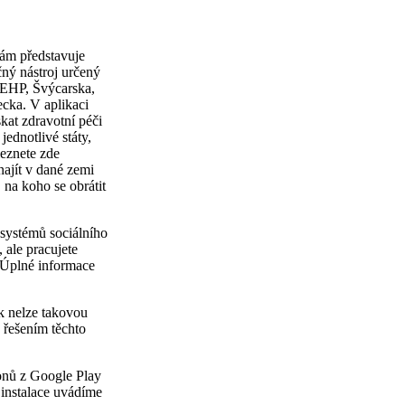
ám představuje
ečný nástroj určený
, EHP, Švýcarska,
cka. V aplikaci
kat zdravotní péči
jednotlivé státy,
leznete zde
najít v dané zemi
 na koho se obrátit
 systémů sociálního
 ale pracujete
 Úplné informace
k nelze takovou
řešením těchto
onů z Google Play
instalace uvádíme