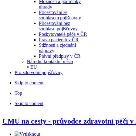
Možnosti a podmínky
úhrady
Přicestování se
souhlasem pojišťovny
Přicestování bez
souhlasu pojišťovny
Poskytovatelé péče v ČR
Práva pacientů v ČR
Stížnosti a zjednání
nápravy
Právní předpisy v ČR
Národní kontaktní místa
v EU
Pro zdravotní pojišťovny
Skip to content
Top
Skip to content
CMU na cesty - průvodce zdravotní péčí v