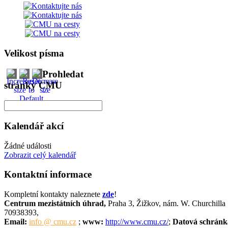
Velikost písma
Prohledat
stránky CMU
Kalendář akcí
Žádné události
Zobrazit celý kalendář
Kontaktní informace
Kompletní kontakty naleznete
zde
!
Centrum mezistátních úhrad,
Praha 3, Žižkov, nám. W. Churchill
70938393,
Email:
info @ cmu.cz
;
www:
http://www.cmu.cz/
;
Datová schránk