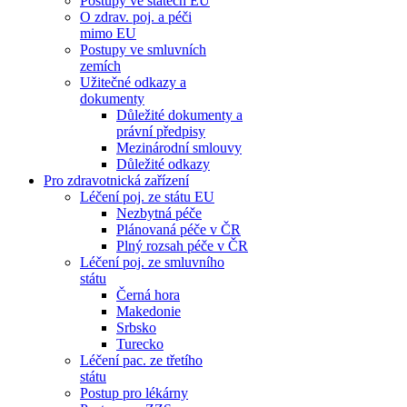
Postupy ve státech EU
O zdrav. poj. a péči
mimo EU
Postupy ve smluvních
zemích
Užitečné odkazy a
dokumenty
Důležité dokumenty a
právní předpisy
Mezinárodní smlouvy
Důležité odkazy
Pro zdravotnická zařízení
Léčení poj. ze státu EU
Nezbytná péče
Plánovaná péče v ČR
Plný rozsah péče v ČR
Léčení poj. ze smluvního
státu
Černá hora
Makedonie
Srbsko
Turecko
Léčení pac. ze třetího
státu
Postup pro lékárny