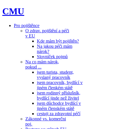
CMU
Pro pojištěnce
O zdrav. pojištění a péči
v EU
Kde mám být pojištěn?
Na jakou péči mám
nárok?
Slovníček pojmů
Na co mám nárok,
pokud ...
jsem turista, student,
vyslaný pracovník
jsem pracovník, bydlící v
jiném členkém státě
jsem rodinný příslušník,
bydlící jinde než živitel
jsem důchodce bydlící v
jiném členském státě
cestuji za zdravotní péčí
Zákonné vs. komerčni
poj.