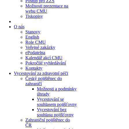
Postup pro ZZS
Možnosti prezentace na
webu CMU
Tiskopisy
O nás
Stanovy
English
Role CMU
Veřejné zakázky
ePodatelna
Kalendář akcí CMU
Pokročilé vyhledávání
Kontakty
Vycestování za zdravotní péči
Český pojištěnec do
zahraničí
Možnosti a podmínky
úhrady
Vycestování se
souhlasem pojišťovny
Vycestování bez
souhlasu pojišťovny
Zahraniční pojištěnec do
ČR