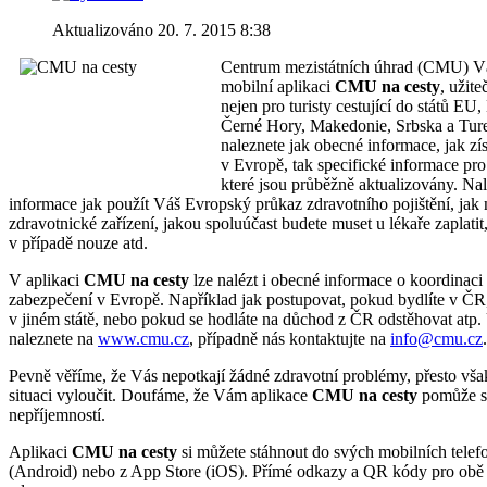
Aktualizováno 20. 7. 2015 8:38
Centrum mezistátních úhrad (CMU) V
mobilní aplikaci
CMU na cesty
, užit
nejen pro turisty cestující do států EU
Černé Hory, Makedonie, Srbska a Ture
naleznete jak obecné informace, jak zís
v Evropě, tak specifické informace pro 
které jsou průběžně aktualizovány. Na
informace jak použít Váš Evropský průkaz zdravotního pojištění, jak 
zdravotnické zařízení, jakou spoluúčast budete muset u lékaře zaplatit,
v případě nouze atd.
V aplikaci
CMU na cesty
lze nalézt i obecné informace o koordinaci
zabezpečení v Evropě. Například jak postupovat, pokud bydlíte v ČR,
v jiném státě, nebo pokud se hodláte na důchod z ČR odstěhovat atp.
naleznete na
www.cmu.cz
, případně nás kontaktujte na
info@cmu.cz
.
Pevně věříme, že Vás nepotkají žádné zdravotní problémy, přesto vša
situaci vyloučit. Doufáme, že Vám aplikace
CMU na cesty
pomůže s 
nepříjemností.
Aplikaci
CMU na cesty
si můžete stáhnout do svých mobilních telef
(Android) nebo z App Store (iOS). Přímé odkazy a QR kódy pro obě 