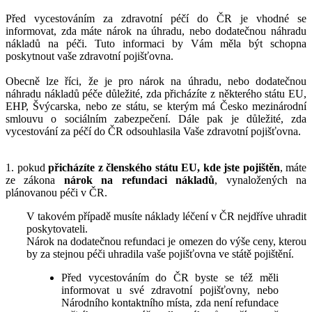
Před vycestováním za zdravotní péčí do ČR je vhodné se
informovat, zda máte nárok na úhradu, nebo dodatečnou náhradu
nákladů na péči. Tuto informaci by Vám měla být schopna
poskytnout vaše zdravotní pojišťovna.
Obecně lze říci, že je pro nárok na úhradu, nebo dodatečnou
náhradu nákladů péče důležité, zda přicházíte z některého státu EU,
EHP, Švýcarska, nebo ze státu, se kterým má Česko mezinárodní
smlouvu o sociálním zabezpečení. Dále pak je důležité, zda
vycestování za péčí do ČR odsouhlasila Vaše zdravotní pojišťovna.
1. pokud
přicházíte z členského státu EU, kde jste pojištěn
, máte
ze zákona
nárok na refundaci nákladů
, vynaložených na
plánovanou péči v ČR.
V takovém případě musíte náklady léčení v ČR nejdříve uhradit
poskytovateli.
Nárok na dodatečnou refundaci je omezen do výše ceny, kterou
by za stejnou péči uhradila vaše pojišťovna ve státě pojištění.
Před vycestováním do ČR byste se též měli
informovat u své zdravotní pojišťovny, nebo
Národního kontaktního místa, zda není refundace