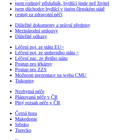
jsem rodinný příslušník, bydlící jinde než živitel
jsem důchodce bydlící v jiném členském státě
cestuji za zdravotní péčí
Důležité dokumenty a právní předpisy
Mezinárodní smlouvy
Důležité odkazy
Léčení poj. ze státu EU
>
Léčení poj. ze smluvního státu
>
Léčení pac. ze třetího státu
Postup pro lékárny
Postup pro ZZS
Možnosti prezentace na webu CMU
Tiskopisy
Nezbytná péče
Plánovaná péče v ČR
Plný rozsah péče v ČR
Černá hora
Makedonie
Srbsko
Turecko