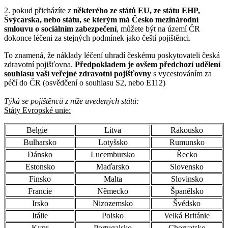
2. pokud přicházíte z
některého ze států EU, ze státu EHP,
Švýcarska, nebo státu, se kterým má Česko mezinárodní
smlouvu o sociálním zabezpečení
, můžete být na území ČR
dokonce léčeni za stejných podmínek jako čeští pojištěnci.
To znamená, že náklady léčení uhradí českému poskytovateli česká
zdravotní pojišťovna.
Předpokladem je ovšem předchozí udělení
souhlasu vaší veřejné zdravotní pojišťovny
s vycestováním za
péčí do ČR (osvědčení o souhlasu S2, nebo E112)
Týká se pojištěnců z níže uvedených států:
Státy Evropské unie:
Belgie
Litva
Rakousko
Bulharsko
Lotyšsko
Rumunsko
Dánsko
Lucembursko
Řecko
Estonsko
Maďarsko
Slovensko
Finsko
Malta
Slovinsko
Francie
Německo
Španělsko
Irsko
Nizozemsko
Švédsko
Itálie
Polsko
Velká Británie
Kypr
Portugalsko
Chorvatsko