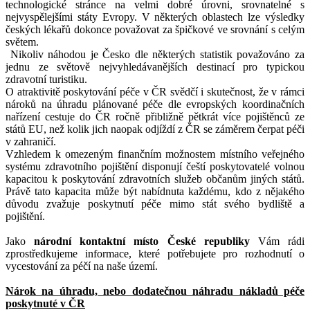
technologické stránce na velmi dobré úrovni, srovnatelné s
nejvyspělejšími státy Evropy. V některých oblastech lze výsledky
českých lékařů dokonce považovat za špičkové ve srovnání s celým
světem.
Nikoliv náhodou je Česko dle některých statistik považováno za
jednu ze světově nejvyhledávanějších destinací pro typickou
zdravotní turistiku.
O atraktivitě poskytování péče v ČR svědčí i skutečnost, že v rámci
nároků na úhradu plánované péče dle evropských koordinačních
nařízení cestuje do ČR ročně přibližně pětkrát více pojištěnců ze
států EU, než kolik jich naopak odjíždí z ČR se záměrem čerpat péči
v zahraničí.
Vzhledem k omezeným finančním možnostem místního veřejného
systému zdravotního pojištění disponují čeští poskytovatelé volnou
kapacitou k poskytování zdravotních služeb občanům jiných států.
Právě tato kapacita může být nabídnuta každému, kdo z nějakého
důvodu zvažuje poskytnutí péče mimo stát svého bydliště a
pojištění.
Jako
národní kontaktní místo České republiky
Vám rádi
zprostředkujeme informace, které potřebujete pro rozhodnutí o
vycestování za péčí na naše území.
Nárok na úhradu, nebo dodatečnou náhradu nákladů péče
poskytnuté v ČR