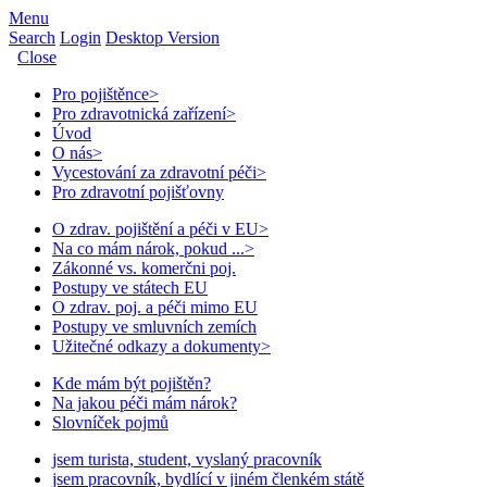
Menu
Search
Login
Desktop Version
Close
Pro pojištěnce
>
Pro zdravotnická zařízení
>
Úvod
O nás
>
Vycestování za zdravotní péči
>
Pro zdravotní pojišťovny
O zdrav. pojištění a péči v EU
>
Na co mám nárok, pokud ...
>
Zákonné vs. komerčni poj.
Postupy ve státech EU
O zdrav. poj. a péči mimo EU
Postupy ve smluvních zemích
Užitečné odkazy a dokumenty
>
Kde mám být pojištěn?
Na jakou péči mám nárok?
Slovníček pojmů
jsem turista, student, vyslaný pracovník
jsem pracovník, bydlící v jiném členkém státě