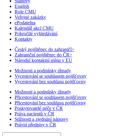
Stanovy
English
Role CMU
Veřejné zakázky
ePodatelna
Kalendář akcí CMU
Pokročilé vyhledávání
Kontakty
Český pojištěnec do zahraničí
>
Zahraniční pojištěnec do ČR
>
Národní kontaktní místa v EU
Možnosti a podmínky úhrady
Vycestování se souhlasem pojišťovny
Vycestování bez souhlasu pojišťovny
Možnosti a podmínky úhrady
Přicestování se souhlasem pojišťovny
Přicestování bez souhlasu pojišťovny
Poskytovatelé péče v ČR
Práva pacientů v ČR
Stížnosti a zjednání nápravy
Právní předpisy v ČR