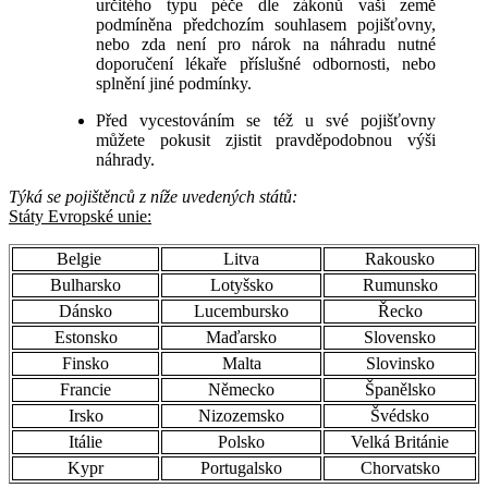
určitého typu péče dle zákonů vaší země
podmíněna předchozím souhlasem pojišťovny,
nebo zda není pro nárok na náhradu nutné
doporučení lékaře příslušné odbornosti, nebo
splnění jiné podmínky.
Před vycestováním se též u své pojišťovny
můžete pokusit zjistit pravděpodobnou výši
náhrady.
Týká se pojištěnců z níže uvedených států:
Státy Evropské unie:
Belgie
Litva
Rakousko
Bulharsko
Lotyšsko
Rumunsko
Dánsko
Lucembursko
Řecko
Estonsko
Maďarsko
Slovensko
Finsko
Malta
Slovinsko
Francie
Německo
Španělsko
Irsko
Nizozemsko
Švédsko
Itálie
Polsko
Velká Británie
Kypr
Portugalsko
Chorvatsko