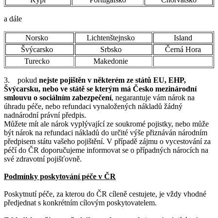
a dále
Norsko
Lichtenštejnsko
Island
Švýcarsko
Srbsko
Černá Hora
Turecko
Makedonie
3. pokud
nejste pojištěn v některém ze států EU, EHP,
Švýcarsku, nebo ve státě se kterým má Česko mezinárodní
smlouvu o sociálním zabezpečení
, negarantuje vám nárok na
úhradu péče, nebo refundaci vynaložených nákladů žádný
nadnárodní právní předpis.
Můžete mít ale nárok vyplývající ze soukromé pojistky, nebo může
být nárok na refundaci nákladů do určité výše přiznáván národním
předpisem státu vašeho pojištění. V případě zájmu o vycestování za
péčí do ČR doporučujeme informovat se o případných nárocích na
své zdravotní pojišťovně.
Podmínky poskytování péče v ČR
Poskytnutí péče, za kterou do ČR cíleně cestujete, je vždy vhodné
předjednat s konkrétním cílovým poskytovatelem.