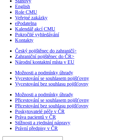
Stanovy
English
Role CMU
Veřejné zakázky
ePodatelna
Kalendář akcí CMU
Pokročilé vyhledávání
Kontakty
Český pojištěnec do zahraničí
>
Zahraniční pojištěnec do ČR
>
Národní kontaktní místa v EU
Možnosti a podmínky úhrady
Vycestování se souhlasem pojišťovny
Vycestování bez souhlasu pojišťovny
Možnosti a podmínky úhrady
Přicestování se souhlasem pojišťovny
Přicestování bez souhlasu pojišťovny
Poskytovatelé péče v ČR
Práva pacientů v ČR
Stížnosti a zjednání nápravy
Právní předpisy v ČR