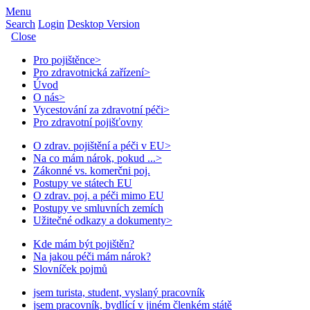
Menu
Search
Login
Desktop Version
Close
Pro pojištěnce
>
Pro zdravotnická zařízení
>
Úvod
O nás
>
Vycestování za zdravotní péči
>
Pro zdravotní pojišťovny
O zdrav. pojištění a péči v EU
>
Na co mám nárok, pokud ...
>
Zákonné vs. komerčni poj.
Postupy ve státech EU
O zdrav. poj. a péči mimo EU
Postupy ve smluvních zemích
Užitečné odkazy a dokumenty
>
Kde mám být pojištěn?
Na jakou péči mám nárok?
Slovníček pojmů
jsem turista, student, vyslaný pracovník
jsem pracovník, bydlící v jiném členkém státě