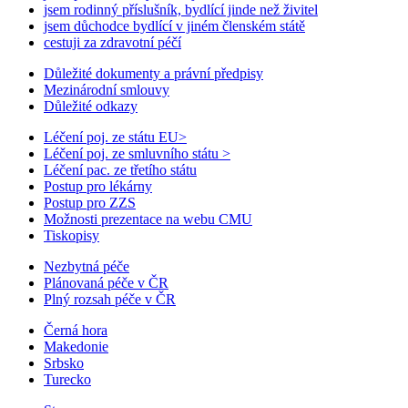
jsem rodinný příslušník, bydlící jinde než živitel
jsem důchodce bydlící v jiném členském státě
cestuji za zdravotní péčí
Důležité dokumenty a právní předpisy
Mezinárodní smlouvy
Důležité odkazy
Léčení poj. ze státu EU
>
Léčení poj. ze smluvního státu
>
Léčení pac. ze třetího státu
Postup pro lékárny
Postup pro ZZS
Možnosti prezentace na webu CMU
Tiskopisy
Nezbytná péče
Plánovaná péče v ČR
Plný rozsah péče v ČR
Černá hora
Makedonie
Srbsko
Turecko