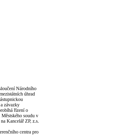
loučení Národního
 mezistátních úhrad
ástupnickou
 a závazky
obíhá řízení o
u Městského soudu v
na Kancelář ZP, z.s.
erenčního centra pro