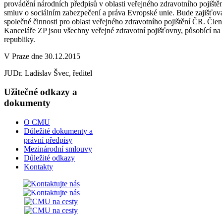
provádění národních předpisů v oblasti veřejného zdravotního pojiště
smluv o sociálním zabezpečení a práva Evropské unie. Bude zajišťovat
společné činnosti pro oblast veřejného zdravotního pojištění ČR. Členy
Kanceláře ZP jsou všechny veřejné zdravotní pojišťovny, působící n
republiky.
V Praze dne 30.12.2015
JUDr. Ladislav Švec, ředitel
Užitečné odkazy a
dokumenty
O CMU
Důležité dokumenty a
právní předpisy
Mezinárodní smlouvy
Důležité odkazy
Kontakty