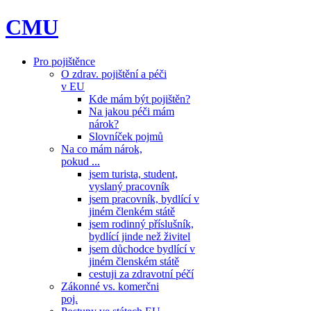
CMU
Pro pojištěnce
O zdrav. pojištění a péči
v EU
Kde mám být pojištěn?
Na jakou péči mám
nárok?
Slovníček pojmů
Na co mám nárok,
pokud ...
jsem turista, student,
vyslaný pracovník
jsem pracovník, bydlící v
jiném členkém státě
jsem rodinný příslušník,
bydlící jinde než živitel
jsem důchodce bydlící v
jiném členském státě
cestuji za zdravotní péčí
Zákonné vs. komerčni
poj.