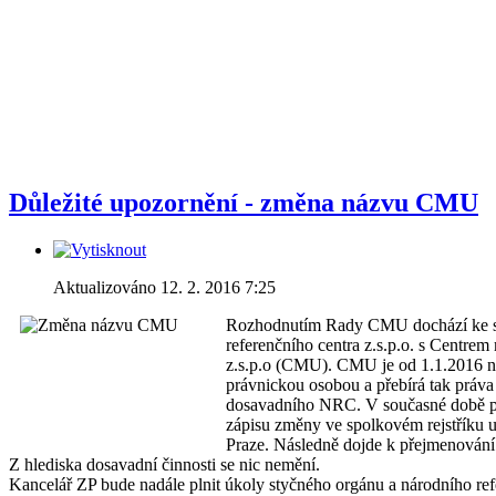
Důležité upozornění - změna názvu CMU
Aktualizováno 12. 2. 2016 7:25
Rozhodnutím Rady CMU dochází ke s
referenčního centra z.s.p.o. s Centrem
z.s.p.o (CMU). CMU je od 1.1.2016 n
právnickou osobou a přebírá tak práva
dosavadního NRC. V současné době pr
zápisu změny ve spolkovém rejstříku 
Praze. Následně dojde k přejmenování 
Z hlediska dosavadní činnosti se nic nemění.
Kancelář ZP bude nadále plnit úkoly styčného orgánu a národního ref