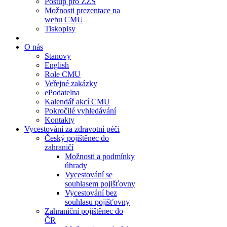
Postup pro ZZS
Možnosti prezentace na
webu CMU
Tiskopisy
O nás
Stanovy
English
Role CMU
Veřejné zakázky
ePodatelna
Kalendář akcí CMU
Pokročilé vyhledávání
Kontakty
Vycestování za zdravotní péči
Český pojištěnec do
zahraničí
Možnosti a podmínky
úhrady
Vycestování se
souhlasem pojišťovny
Vycestování bez
souhlasu pojišťovny
Zahraniční pojištěnec do
ČR