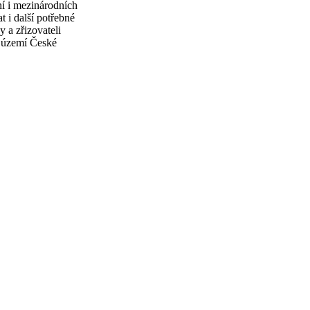
ní i mezinárodních
 i další potřebné
 a zřizovateli
a území České