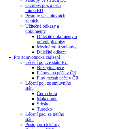
Postupy ve státech EU
O zdrav. poj. a péči
mimo EU
Postupy ve smluvních
zemích
Užitečné odkazy a
dokumenty
Důležité dokumenty a
právní předpisy
Mezinárodní smlouvy
Důležité odkazy
Pro zdravotnická zařízení
Léčení poj. ze státu EU
Nezbytná péče
Plánovaná péče v ČR
Plný rozsah péče v ČR
Léčení poj. ze smluvního
státu
Černá hora
Makedonie
Srbsko
Turecko
Léčení pac. ze třetího
státu
Postup pro lékárny