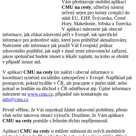
Vám představuje mobilní aplikaci
CMU na cesty
, užitečný nástroj
určený nejen pro turisty cestující do
států EU, EHP, Švýcarska, Černé
Hory, Makedonie, Srbska a Turecka.
V aplikaci naleznete jak obecné
informace, jak získat zdravotní péči v Evropě, tak specifické
informace pro jednotlivé státy, které jsou průběžně aktualizovány.
Naleznete zde informace jak použít Váš Evropský průkaz
zdravotního pojištění, jak najít v dané zemi zdravotnické zařízení,
jakou spoluúčast budete muset u lékaře zaplatit, na koho se obrátit
v případě nouze atd.
V aplikaci
CMU na cesty
lze nalézt i obecné informace o
koordinaci systémů sociálního zabezpečení v Evropě. Například jak
postupovat, pokud bydlíte v ČR, ale pracujete v jiném státě, nebo
pokud se hodláte na důchod z ČR odstěhovat atp. Úplné informace
naleznete na
www.cmu.cz
, případně nás kontaktujte na
info@cmu.cz
.
Pevně věříme, že Vás nepotkají žádné zdravotní problémy, přesto
však nelze takovou situaci vyloučit. Doufáme, že Vám aplikace
CMU na cesty
pomůže s řešením těchto nepříjemností.
Aplikaci
CMU na cesty
si můžete stáhnout do svých mobilních