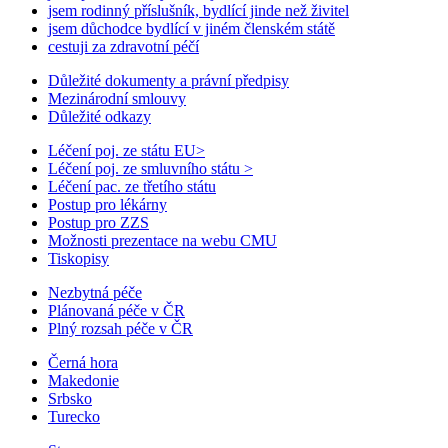
jsem rodinný příslušník, bydlící jinde než živitel
jsem důchodce bydlící v jiném členském státě
cestuji za zdravotní péčí
Důležité dokumenty a právní předpisy
Mezinárodní smlouvy
Důležité odkazy
Léčení poj. ze státu EU
>
Léčení poj. ze smluvního státu
>
Léčení pac. ze třetího státu
Postup pro lékárny
Postup pro ZZS
Možnosti prezentace na webu CMU
Tiskopisy
Nezbytná péče
Plánovaná péče v ČR
Plný rozsah péče v ČR
Černá hora
Makedonie
Srbsko
Turecko