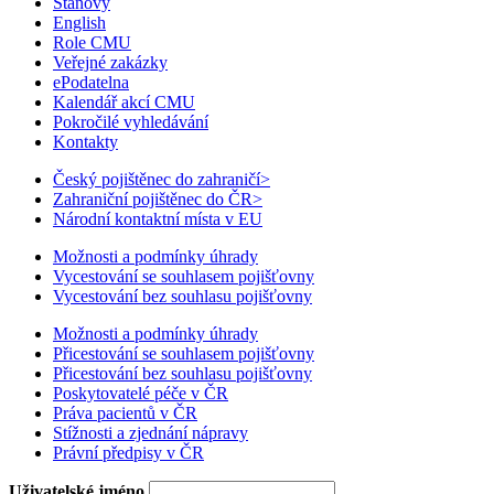
Stanovy
English
Role CMU
Veřejné zakázky
ePodatelna
Kalendář akcí CMU
Pokročilé vyhledávání
Kontakty
Český pojištěnec do zahraničí
>
Zahraniční pojištěnec do ČR
>
Národní kontaktní místa v EU
Možnosti a podmínky úhrady
Vycestování se souhlasem pojišťovny
Vycestování bez souhlasu pojišťovny
Možnosti a podmínky úhrady
Přicestování se souhlasem pojišťovny
Přicestování bez souhlasu pojišťovny
Poskytovatelé péče v ČR
Práva pacientů v ČR
Stížnosti a zjednání nápravy
Právní předpisy v ČR
Uživatelské jméno