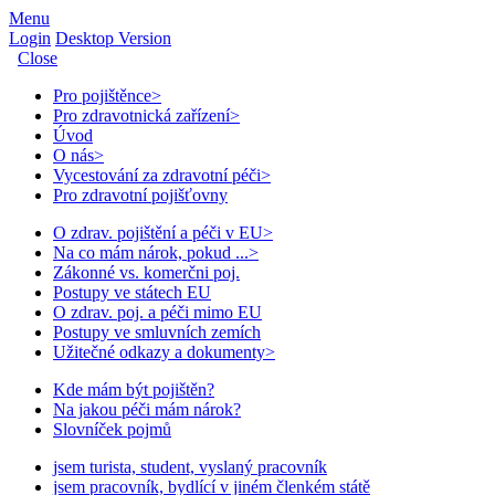
Menu
Login
Desktop Version
Close
Pro pojištěnce
>
Pro zdravotnická zařízení
>
Úvod
O nás
>
Vycestování za zdravotní péči
>
Pro zdravotní pojišťovny
O zdrav. pojištění a péči v EU
>
Na co mám nárok, pokud ...
>
Zákonné vs. komerčni poj.
Postupy ve státech EU
O zdrav. poj. a péči mimo EU
Postupy ve smluvních zemích
Užitečné odkazy a dokumenty
>
Kde mám být pojištěn?
Na jakou péči mám nárok?
Slovníček pojmů
jsem turista, student, vyslaný pracovník
jsem pracovník, bydlící v jiném členkém státě