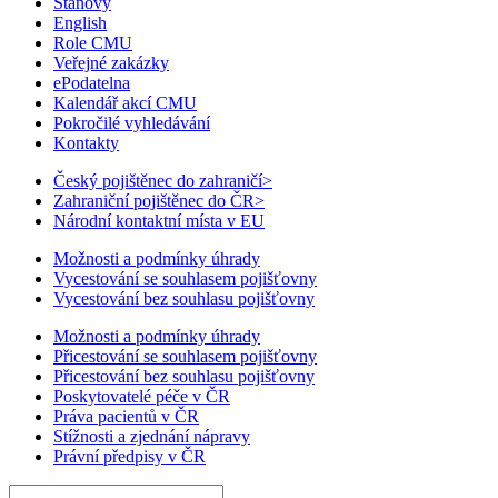
Stanovy
English
Role CMU
Veřejné zakázky
ePodatelna
Kalendář akcí CMU
Pokročilé vyhledávání
Kontakty
Český pojištěnec do zahraničí
>
Zahraniční pojištěnec do ČR
>
Národní kontaktní místa v EU
Možnosti a podmínky úhrady
Vycestování se souhlasem pojišťovny
Vycestování bez souhlasu pojišťovny
Možnosti a podmínky úhrady
Přicestování se souhlasem pojišťovny
Přicestování bez souhlasu pojišťovny
Poskytovatelé péče v ČR
Práva pacientů v ČR
Stížnosti a zjednání nápravy
Právní předpisy v ČR