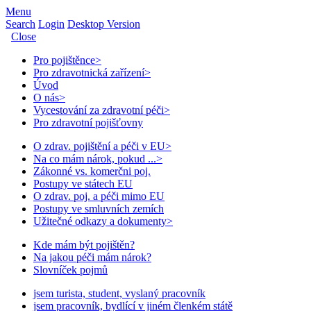
Menu
Search
Login
Desktop Version
Close
Pro pojištěnce
>
Pro zdravotnická zařízení
>
Úvod
O nás
>
Vycestování za zdravotní péči
>
Pro zdravotní pojišťovny
O zdrav. pojištění a péči v EU
>
Na co mám nárok, pokud ...
>
Zákonné vs. komerčni poj.
Postupy ve státech EU
O zdrav. poj. a péči mimo EU
Postupy ve smluvních zemích
Užitečné odkazy a dokumenty
>
Kde mám být pojištěn?
Na jakou péči mám nárok?
Slovníček pojmů
jsem turista, student, vyslaný pracovník
jsem pracovník, bydlící v jiném členkém státě