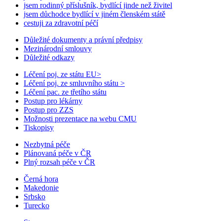
jsem rodinný příslušník, bydlící jinde než živitel
jsem důchodce bydlící v jiném členském státě
cestuji za zdravotní péčí
Důležité dokumenty a právní předpisy
Mezinárodní smlouvy
Důležité odkazy
Léčení poj. ze státu EU
>
Léčení poj. ze smluvního státu
>
Léčení pac. ze třetího státu
Postup pro lékárny
Postup pro ZZS
Možnosti prezentace na webu CMU
Tiskopisy
Nezbytná péče
Plánovaná péče v ČR
Plný rozsah péče v ČR
Černá hora
Makedonie
Srbsko
Turecko